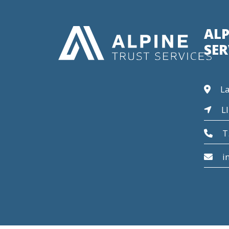
ALP
SER
La
LI
T
i